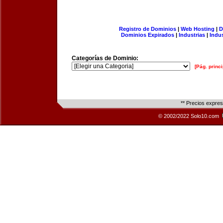
Registro de Dominios
|
Web Hosting
|
D
Dominios Expirados
|
Industrias
|
Indu
Categorías de Dominio:
[Pág. princi
** Precios expre
© 2002/2022 Solo10.com