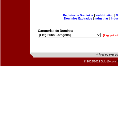
Registro de Dominios
|
Web Hosting
|
D
Dominios Expirados
|
Industrias
|
Indu
Categorías de Dominio:
[Pág. princi
** Precios expre
© 2002/2022 Solo10.com