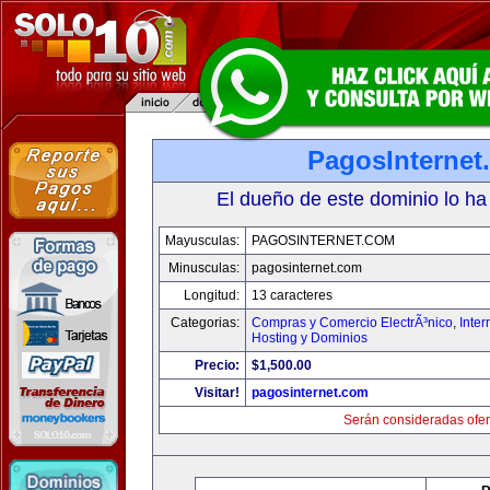
PagosInternet
El dueño de este dominio lo ha
Mayusculas:
PAGOSINTERNET.COM
Minusculas:
pagosinternet.com
Longitud:
13 caracteres
Categorias:
Compras y Comercio ElectrÃ³nico
,
Inter
Hosting y Dominios
Precio:
$1,500.00
Visitar!
pagosinternet.com
Serán consideradas ofer