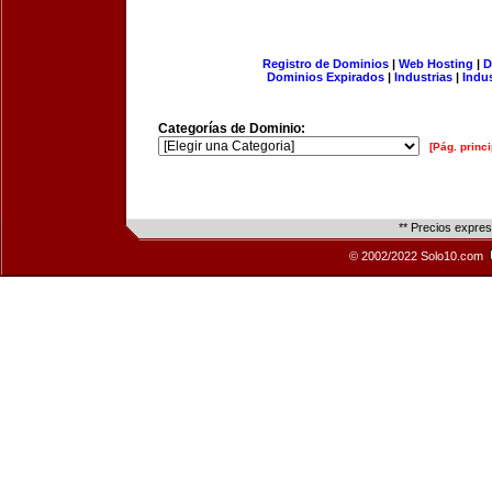
Registro de Dominios
|
Web Hosting
|
D
Dominios Expirados
|
Industrias
|
Indu
Categorías de Dominio:
[Pág. princi
** Precios expre
© 2002/2022 Solo10.com