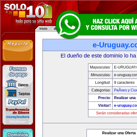
e-Uruguay.
El dueño de este dominio lo ha
Mayusculas:
E-URUGUAY
Minusculas:
e-uruguay.co
Longitud:
9 caracteres
Categorias:
PaÃ­ses y Ci
Precio:
Realizar una 
Visitar!
e-uruguay.c
Serán consideradas ofer
Realizar una Oferta