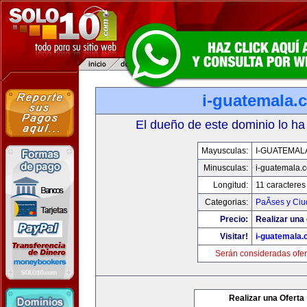
i-guatemala.
El dueño de este dominio lo ha
Mayusculas:
I-GUATEMAL
Minusculas:
i-guatemala.
Longitud:
11 caracteres
Categorias:
PaÃ­ses y Ci
Precio:
Realizar una 
Visitar!
i-guatemala
Serán consideradas ofer
Realizar una Oferta