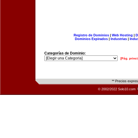
Registro de Dominios
|
Web Hosting
|
D
Dominios Expirados
|
Industrias
|
Indu
Categorías de Dominio:
[Pág. princi
** Precios expre
© 2002/2022 Solo10.com