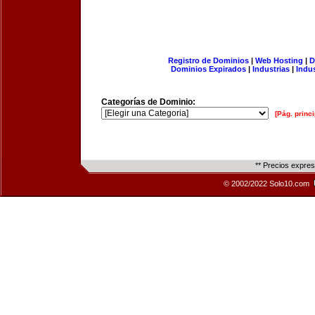
Registro de Dominios
|
Web Hosting
|
D
Dominios Expirados
|
Industrias
|
Indu
Categorías de Dominio:
[Pág. princi
** Precios expre
© 2002/2022 Solo10.com