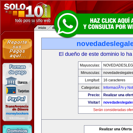
novedadeslegal
El dueño de este dominio lo ha
Mayusculas:
NOVEDADESLEG
Minusculas:
novedadeslegale
Longitud:
16 caracteres
Categorias:
InformaciÃ³n y Not
Precio:
Realizar una ofer
Visitar!
novedadeslegale
Serán consideradas ofer
Realizar una Oferta