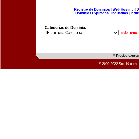
Registro de Dominios
|
Web Hosting
|
D
Dominios Expirados
|
Industrias
|
Indu
Categorías de Dominio:
[Pág. princi
** Precios expre
© 2002/2022 Solo10.com