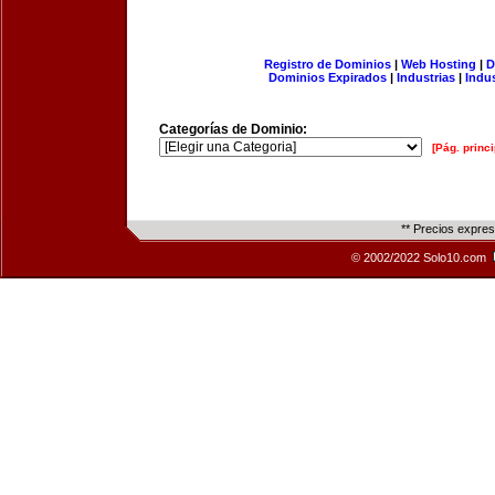
Registro de Dominios
|
Web Hosting
|
D
Dominios Expirados
|
Industrias
|
Indu
Categorías de Dominio:
[Pág. princi
** Precios expre
© 2002/2022 Solo10.com