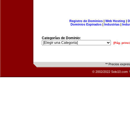
Registro de Dominios
|
Web Hosting
|
D
Dominios Expirados
|
Industrias
|
Indu
Categorías de Dominio:
[Pág. princi
** Precios expre
© 2002/2022 Solo10.com