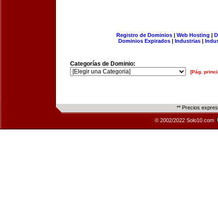
Registro de Dominios
|
Web Hosting
|
D
Dominios Expirados
|
Industrias
|
Indu
Categorías de Dominio:
[Pág. princi
** Precios expre
© 2002/2022 Solo10.com