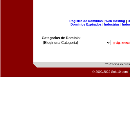
Registro de Dominios
|
Web Hosting
|
D
Dominios Expirados
|
Industrias
|
Indu
Categorías de Dominio:
[Pág. princi
** Precios expre
© 2002/2022 Solo10.com