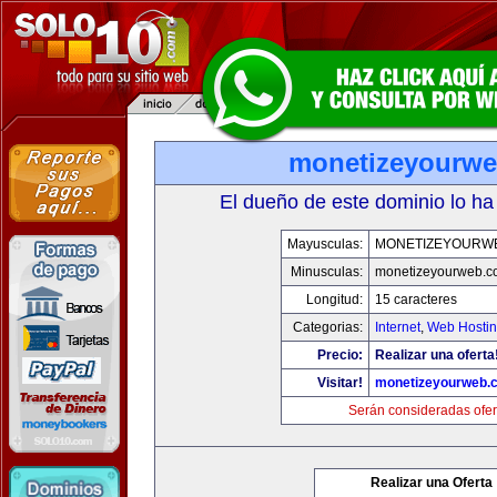
monetizeyourw
El dueño de este dominio lo ha
Mayusculas:
MONETIZEYOURW
Minusculas:
monetizeyourweb.
Longitud:
15 caracteres
Categorias:
Internet
,
Web Hostin
Precio:
Realizar una oferta
Visitar!
monetizeyourweb.
Serán consideradas ofer
Realizar una Oferta