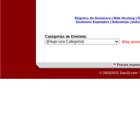
Registro de Dominios
|
Web Hosting
|
D
Dominios Expirados
|
Industrias
|
Indu
Categorías de Dominio:
[Pág. princi
** Precios expre
© 2002/2022 Solo10.com