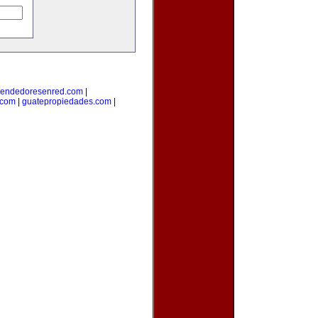
endedoresenred.com
|
.com
|
guatepropiedades.com
|