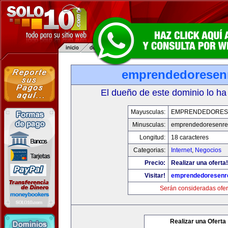
emprendedoresen
El dueño de este dominio lo ha
Mayusculas:
EMPRENDEDORES
Minusculas:
emprendedoresenre
Longitud:
18 caracteres
Categorias:
Internet
,
Negocios
Precio:
Realizar una oferta!
Visitar!
emprendedoresenr
Serán consideradas ofer
Realizar una Oferta