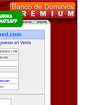
red.com
 puesto en Venta
ENRED.COM
d.com
ed.com
tas