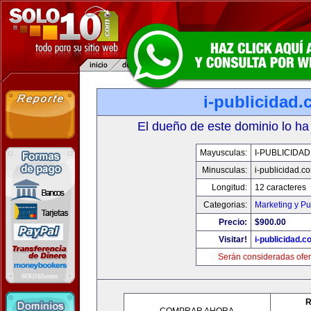
i-publicidad
El dueño de este dominio lo ha
Mayusculas:
I-PUBLICIDA
Minusculas:
i-publicidad.c
Longitud:
12 caracteres
Categorias:
Marketing y Pu
Precio:
$900.00
Visitar!
i-publicidad.c
Serán consideradas ofer
R