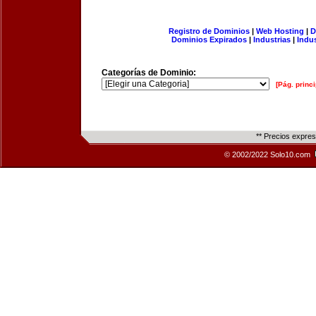
Registro de Dominios
|
Web Hosting
|
D
Dominios Expirados
|
Industrias
|
Indu
Categorías de Dominio:
[Pág. princi
** Precios expre
© 2002/2022 Solo10.com