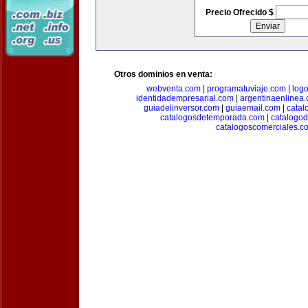
Precio Ofrecido $
Otros dominios en venta:
webventa.com
|
programatuviaje.com
|
log
identidadempresarial.com
|
argentinaenlinea
guiadelinversor.com
|
guiaemail.com
|
catal
catalogosdetemporada.com
|
catalogo
catalogoscomerciales.c