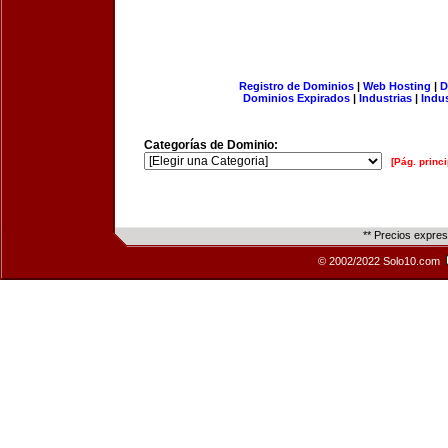
Registro de Dominios
|
Web Hosting
|
D
Dominios Expirados
|
Industrias
|
Indu
Categorías de Dominio:
[Pág. princi
** Precios expre
© 2002/2022 Solo10.com