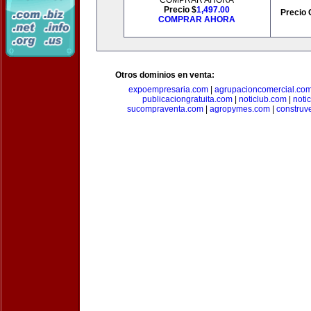
COMPRAR AHORA
Precio $
1,497.00
Precio 
COMPRAR AHORA
Otros dominios en venta:
expoempresaria.com
|
agrupacioncomercial.co
publicaciongratuita.com
|
noticlub.com
|
noti
sucompraventa.com
|
agropymes.com
|
construv