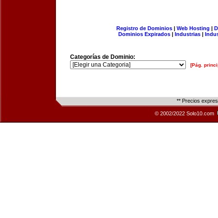
Registro de Dominios
|
Web Hosting
|
D
Dominios Expirados
|
Industrias
|
Indu
Categorías de Dominio:
[Pág. princi
** Precios expre
© 2002/2022 Solo10.com