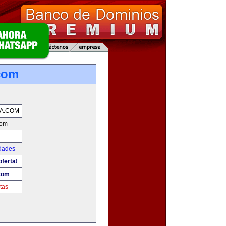
com
A.COM
com
udades
oferta!
com
tas