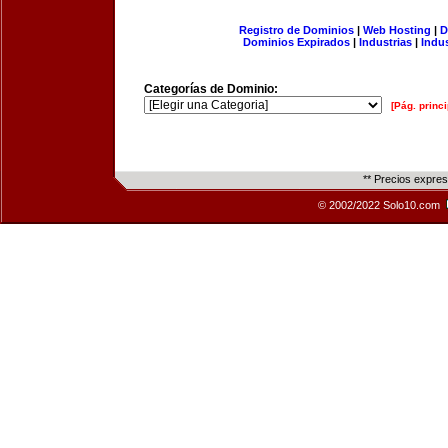
Registro de Dominios
|
Web Hosting
|
D
Dominios Expirados
|
Industrias
|
Indu
Categorías de Dominio:
[Pág. princi
** Precios expre
© 2002/2022 Solo10.com