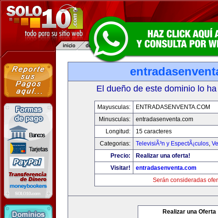
entradasenvent
El dueño de este dominio lo ha
Mayusculas:
ENTRADASENVENTA.COM
Minusculas:
entradasenventa.com
Longitud:
15 caracteres
Categorias:
TelevisiÃ³n y EspectÃ¡culos
,
Ve
Precio:
Realizar una oferta!
Visitar!
entradasenventa.com
Serán consideradas ofer
Realizar una Oferta