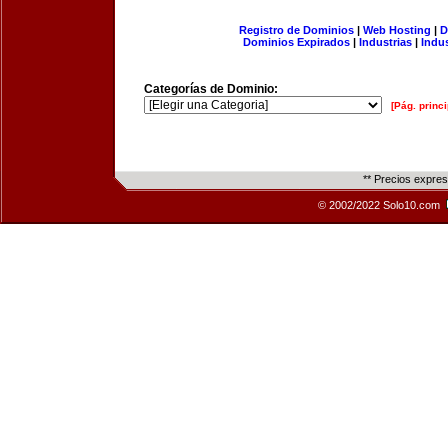
Registro de Dominios
|
Web Hosting
|
D
Dominios Expirados
|
Industrias
|
Indu
Categorías de Dominio:
[Pág. princi
** Precios expre
© 2002/2022 Solo10.com