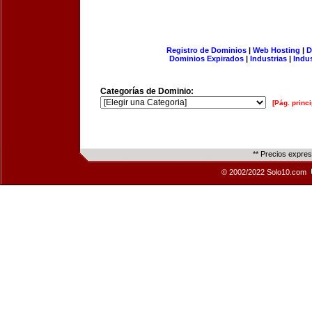
Registro de Dominios
|
Web Hosting
|
D
Dominios Expirados
|
Industrias
|
Indu
Categorías de Dominio:
[Pág. princi
** Precios expre
© 2002/2022 Solo10.com