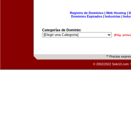
Registro de Dominios
|
Web Hosting
|
D
Dominios Expirados
|
Industrias
|
Indu
Categorías de Dominio:
[Pág. princi
** Precios expre
© 2002/2022 Solo10.com