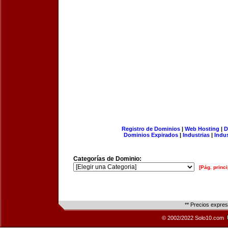
Registro de Dominios
|
Web Hosting
|
D
Dominios Expirados
|
Industrias
|
Indu
Categorías de Dominio:
[Pág. princi
** Precios expre
© 2002/2022 Solo10.com