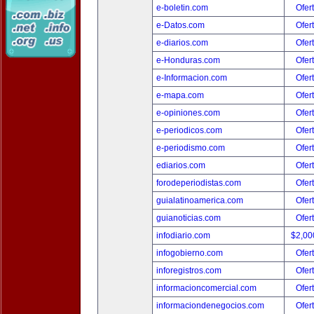
e-boletin.com
Ofer
e-Datos.com
Ofer
e-diarios.com
Ofer
e-Honduras.com
Ofer
e-Informacion.com
Ofer
e-mapa.com
Ofer
e-opiniones.com
Ofer
e-periodicos.com
Ofer
e-periodismo.com
Ofer
ediarios.com
Ofer
forodeperiodistas.com
Ofer
guialatinoamerica.com
Ofer
guianoticias.com
Ofer
infodiario.com
$2,00
infogobierno.com
Ofer
inforegistros.com
Ofer
informacioncomercial.com
Ofer
informaciondenegocios.com
Ofer