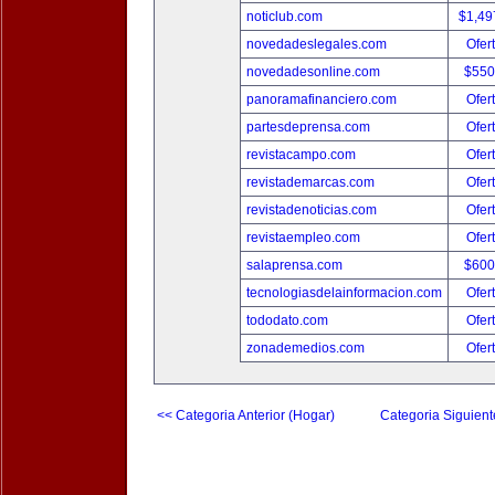
noticlub.com
$1,49
novedadeslegales.com
Ofer
novedadesonline.com
$550
panoramafinanciero.com
Ofer
partesdeprensa.com
Ofer
revistacampo.com
Ofer
revistademarcas.com
Ofer
revistadenoticias.com
Ofer
revistaempleo.com
Ofer
salaprensa.com
$600
tecnologiasdelainformacion.com
Ofer
tododato.com
Ofer
zonademedios.com
Ofer
<< Categoria Anterior (Hogar)
Categoria Siguient