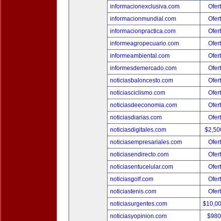
informacionexclusiva.com
Ofer
informacionmundial.com
Ofer
informacionpractica.com
Ofer
informeagropecuario.com
Ofer
informeambiental.com
Ofer
informesdemercado.com
Ofer
noticiasbaloncesto.com
Ofer
noticiasciclismo.com
Ofer
noticiasdeeconomia.com
Ofer
noticiasdiarias.com
Ofer
noticiasdigitales.com
$2,50
noticiasempresariales.com
Ofer
noticiasendirecto.com
Ofer
noticiasentucelular.com
Ofer
noticiasgolf.com
Ofer
noticiastenis.com
Ofer
noticiasurgentes.com
$10,0
noticiasyopinion.com
$980